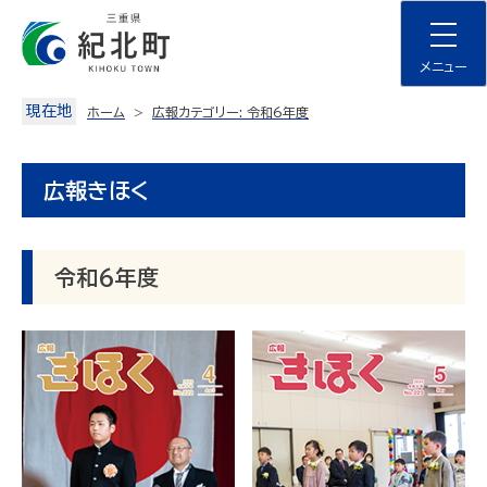
Skip
to
content
メニュー
現在地
ホーム
広報カテゴリー:
令和6年度
広報きほく
令和6年度