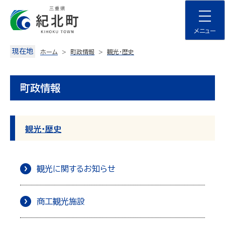
Skip
to
content
メニュー
現在地
ホーム
町政情報
観光・歴史
町政情報
観光・歴史
観光に関するお知らせ
商工観光施設