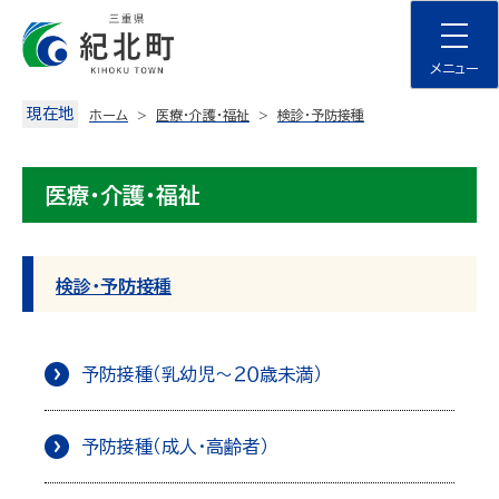
Skip
to
content
メニュー
現在地
ホーム
医療・介護・福祉
検診・予防接種
医療・介護・福祉
検診・予防接種
予防接種（乳幼児〜２０歳未満）
予防接種（成人・高齢者）