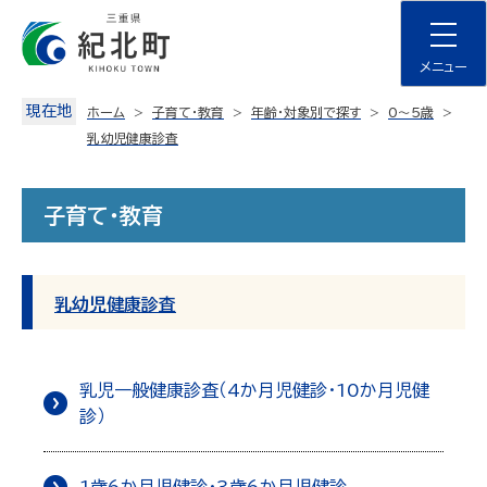
Skip
to
content
メニュー
現在地
ホーム
子育て・教育
年齢・対象別で探す
0～５歳
乳幼児健康診査
子育て・教育
乳幼児健康診査
乳児一般健康診査（4か月児健診・10か月児健
診）