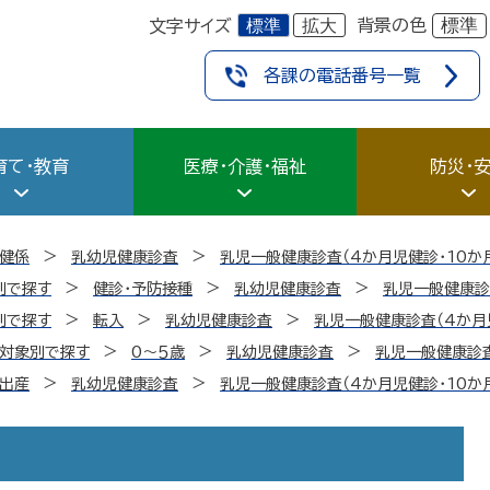
標準
拡大
標準
背景の色
文字サイズ
各課の電話番号一覧
育て・教育
医療・介護・福祉
防災・
健係
乳幼児健康診査
乳児一般健康診査（4か月児健診・10か
別で探す
健診・予防接種
乳幼児健康診査
乳児一般健康診
別で探す
転入
乳幼児健康診査
乳児一般健康診査（4か月
・対象別で探す
0～５歳
乳幼児健康診査
乳児一般健康診査
・出産
乳幼児健康診査
乳児一般健康診査（4か月児健診・10か