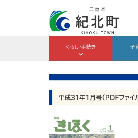
Skip
to
content
くらし・手続き
子
平成31年1月号(PDFファイル