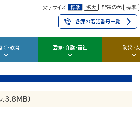
標準
拡大
標準
背景の色
文字サイズ
各課の電話番号一覧
育て・教育
医療・介護・福祉
防災・
:3.8MB)