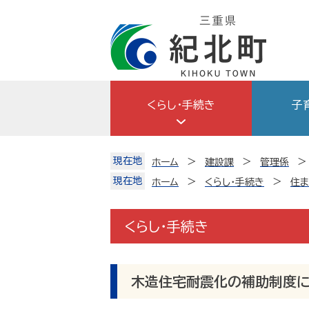
Skip
to
content
くらし・手続き
子
現在地
ホーム
建設課
管理係
現在地
ホーム
くらし・手続き
住
くらし・手続き
木造住宅耐震化の補助制度