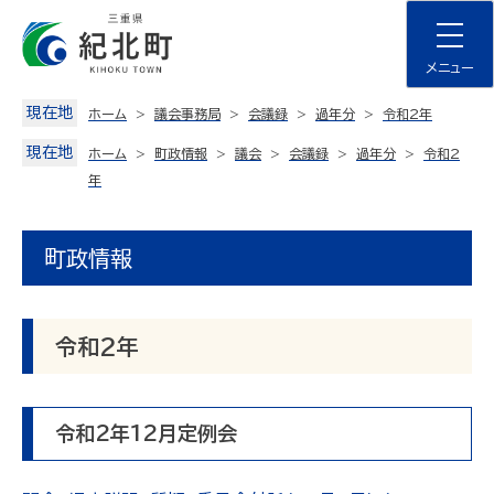
Skip
to
content
メニュー
現在地
ホーム
議会事務局
会議録
過年分
令和2年
現在地
ホーム
町政情報
議会
会議録
過年分
令和2
年
町政情報
令和2年
令和2年12月定例会