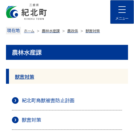
Skip
to
content
メニュー
現在地
ホーム
農林水産課
農政係
獣害対策
農林水産課
獣害対策
紀北町鳥獣被害防止計画
獣害対策