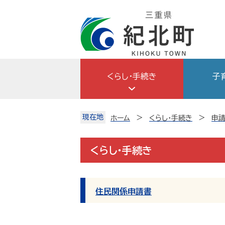
Skip
to
content
くらし・手続き
子
現在地
ホーム
くらし・手続き
申請
くらし・手続き
住民関係申請書