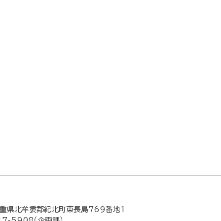
重県北牟婁郡紀北町東長島769番地1
47-5908（企画課）