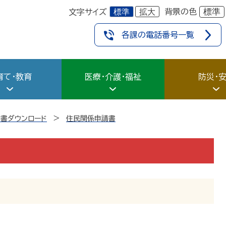
標準
拡大
標準
背景の色
文字サイズ
各課の電話番号一覧
育て・教育
医療・介護・福祉
防災・
書ダウンロード
住民関係申請書