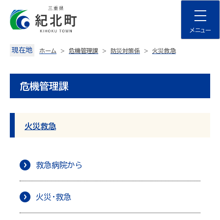
Skip
to
content
メニュー
現在地
ホーム
危機管理課
防災対策係
火災救急
危機管理課
火災救急
救急病院から
火災・救急