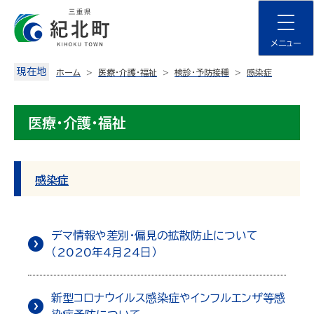
Skip
to
content
メニュー
現在地
ホーム
医療・介護・福祉
検診・予防接種
感染症
医療・介護・福祉
感染症
デマ情報や差別・偏見の拡散防止について
（2020年4月24日）
新型コロナウイルス感染症やインフルエンザ等感