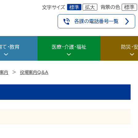
標準
拡大
標準
背景の色
文字サイズ
各課の電話番号一覧
育て・教育
医療・介護・福祉
防災・
案内
役場案内Q&A