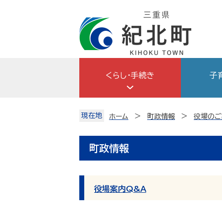
Skip
to
content
くらし・手続き
子
現在地
ホーム
町政情報
役場のご
町政情報
役場案内Q&A