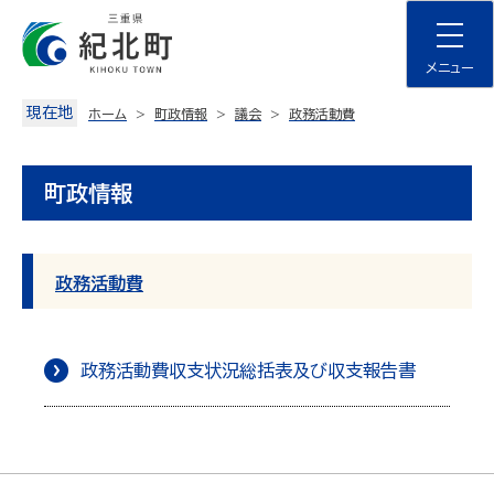
Skip
to
content
メニュー
現在地
ホーム
町政情報
議会
政務活動費
町政情報
政務活動費
政務活動費収支状況総括表及び収支報告書