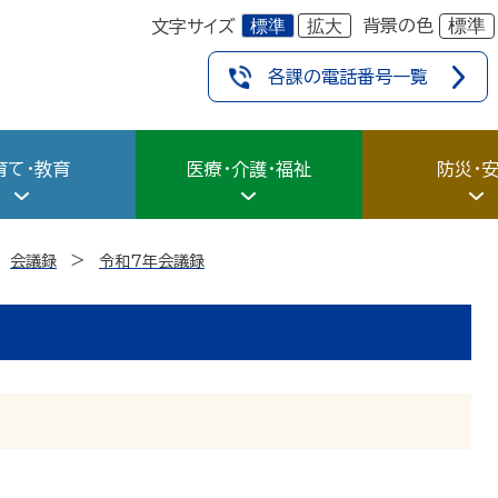
標準
拡大
標準
背景の色
文字サイズ
各課の電話番号一覧
育て・教育
医療・介護・福祉
防災・
会議録
令和7年会議録