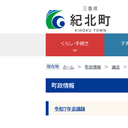
Skip
to
content
くらし・手続き
子
現在地
ホーム
町政情報
議会
町政情報
令和7年会議録