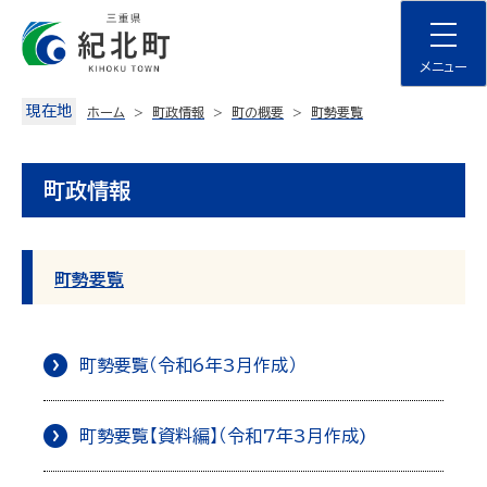
Skip
to
content
メニュー
現在地
ホーム
町政情報
町の概要
町勢要覧
町政情報
町勢要覧
町勢要覧（令和6年3月作成）
町勢要覧【資料編】（令和7年3月作成)