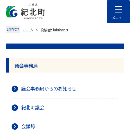
Skip
to
content
メニュー
現在地
ホーム
投稿者:
kikikanri
議会事務局
議会事務局からのお知らせ
紀北町議会
会議録