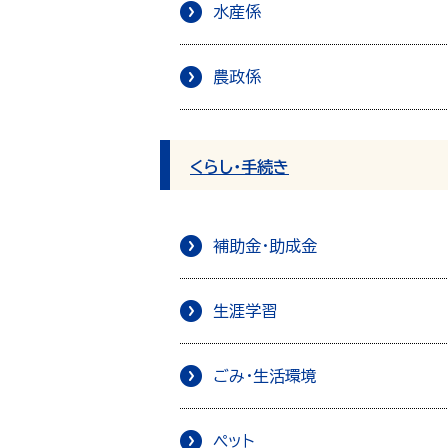
水産係
農政係
くらし・手続き
補助金・助成金
生涯学習
ごみ・生活環境
ペット