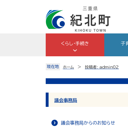
Skip
to
content
くらし・手続き
子
現在地
ホーム
投稿者:
admin02
議会事務局
議会事務局からのお知らせ