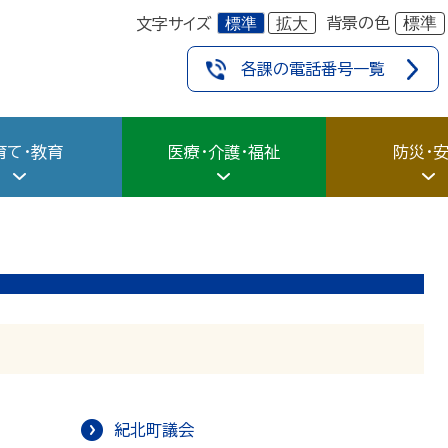
標準
拡大
標準
背景の色
文字サイズ
各課の電話番号一覧
育て・教育
医療・介護・福祉
防災・
紀北町議会