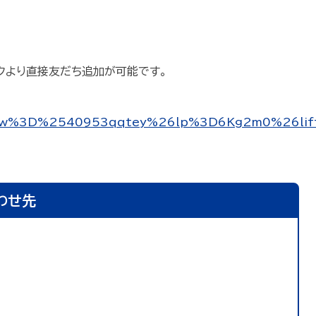
クより直接友だち追加が可能です。
ollow%3D%2540953qqtey%26lp%3D6Kg2m0%26lif
わせ先