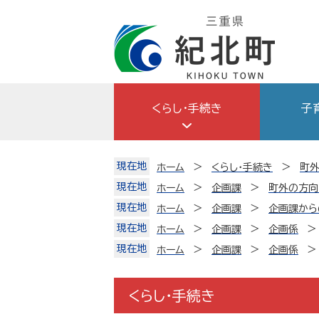
Skip
to
content
くらし・手続き
子
現在地
ホーム
くらし・手続き
町外
現在地
ホーム
企画課
町外の方向
現在地
ホーム
企画課
企画課から
現在地
ホーム
企画課
企画係
現在地
ホーム
企画課
企画係
くらし・手続き