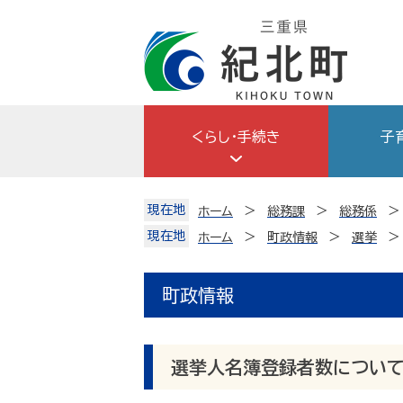
Skip
to
content
くらし・手続き
子
現在地
ホーム
総務課
総務係
現在地
ホーム
町政情報
選挙
町政情報
選挙人名簿登録者数につい