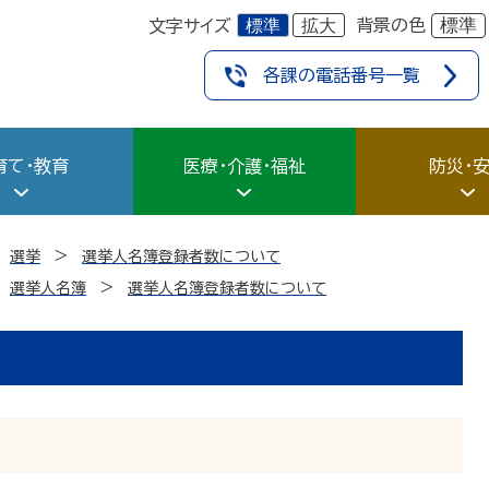
標準
拡大
標準
背景の色
文字サイズ
各課の電話番号一覧
育て・教育
医療・介護・福祉
防災・
選挙
選挙人名簿登録者数について
選挙人名簿
選挙人名簿登録者数について
て