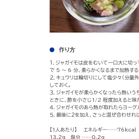
作り⽅
１．ジャガイモは皮をむいて一口大に切っ
で 5 ～ 6 分、柔らかくなるまで加熱する
２．キュウリは輪切りにして塩少々（分量
しておく。
３．ジャガイモが柔らかくなったら熱いう
ときに、酢を小さじ1/2 程度加えると味
４．ジャガイモのあら熱が取れたらヨーグ
５．最後に２を加え、さっと混ぜ合わせれ
【1人あたり】 エネルギー……76kcal
13.2g 塩分 ……0.2g