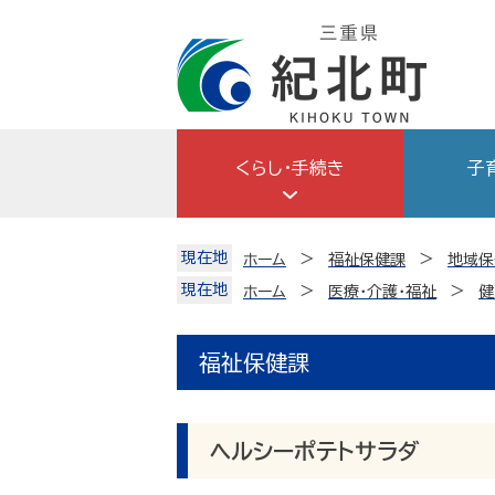
Skip
to
content
くらし・手続き
子
現在地
ホーム
福祉保健課
地域保
現在地
ホーム
医療・介護・福祉
健
福祉保健課
ヘルシーポテトサラダ