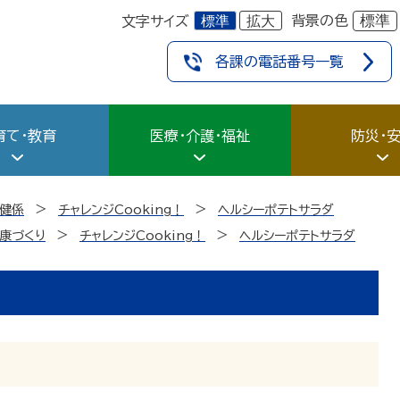
標準
拡大
標準
背景の色
文字サイズ
各課の電話番号一覧
育て・教育
医療・介護・福祉
防災・
健係
チャレンジCooking！
ヘルシーポテトサラダ
康づくり
チャレンジCooking！
ヘルシーポテトサラダ