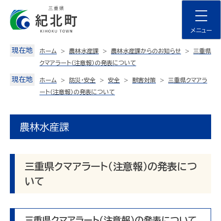
Skip
to
content
メニュー
現在地
ホーム
農林水産課
農林水産課からのお知らせ
三重県
クマアラート（注意報）の発表について
現在地
ホーム
防災・安全
安全
獣害対策
三重県クマアラ
ート（注意報）の発表について
農林水産課
三重県クマアラート（注意報）の発表につ
いて
三重県クマアラート（注意報）の発表について