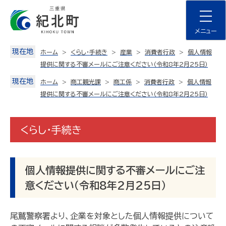
Skip
to
content
メニュー
現在地
ホーム
くらし・手続き
産業
消費者行政
個人情報
提供に関する不審メールにご注意ください（令和8年2月25日）
現在地
ホーム
商工観光課
商工係
消費者行政
個人情報
提供に関する不審メールにご注意ください（令和8年2月25日）
くらし・手続き
個人情報提供に関する不審メールにご注
意ください（令和8年2月25日）
尾鷲警察署より、企業を対象とした個人情報提供について