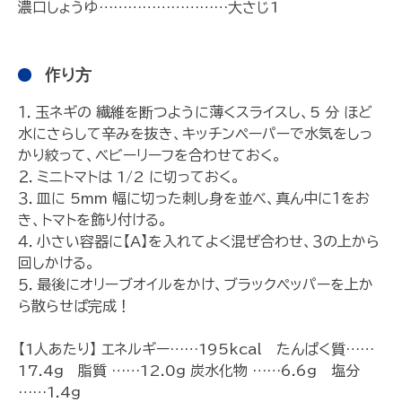
濃口しょうゆ………………………大さじ1
作り⽅
１．玉ネギの 繊維を断つように薄くスライスし、5 分 ほど
水にさらして辛みを抜き、キッチンペーパーで水気をしっ
かり絞って、ベビーリーフを合わせておく。
２．ミニトマトは 1/2 に切っておく。
３．皿に 5mm 幅に切った刺し身を並べ、真ん中に１をお
き、トマトを飾り付ける。
４．小さい容器に【A】を入れてよく混ぜ合わせ、３の上から
回しかける。
５．最後にオリーブオイルをかけ、ブラックペッパーを上か
ら散らせば完成！
【1人あたり】 エネルギー……195kcal たんぱく質……
17.4g 脂質 ……12.0g 炭水化物 ……6.6g 塩分
……1.4g