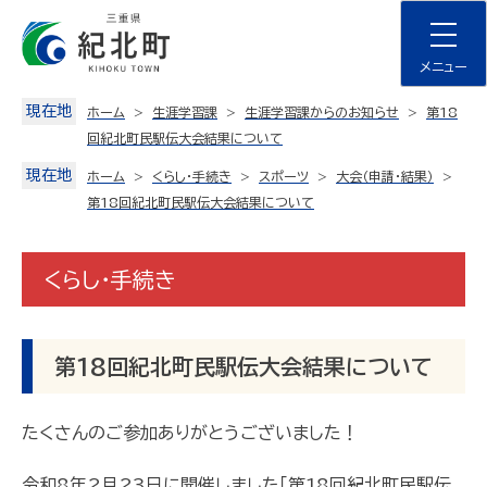
Skip
to
content
メニュー
現在地
ホーム
生涯学習課
生涯学習課からのお知らせ
第18
回紀北町民駅伝大会結果について
現在地
ホーム
くらし・手続き
スポーツ
大会（申請・結果）
第18回紀北町民駅伝大会結果について
くらし・手続き
第18回紀北町民駅伝大会結果について
たくさんのご参加ありがとうございました！
令和8年2月23日に開催しました「第18回紀北町民駅伝