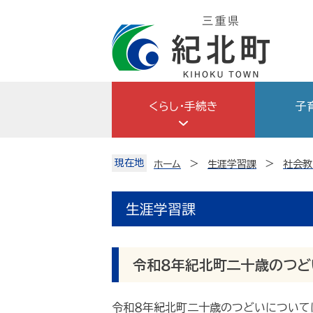
Skip
to
content
くらし・手続き
子
現在地
ホーム
生涯学習課
社会教
生涯学習課
令和８年紀北町二十歳のつど
令和８年紀北町二十歳のつどいについて