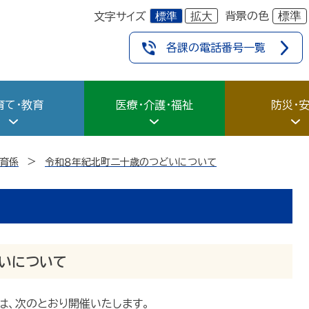
標準
拡大
標準
背景の色
文字サイズ
各課の電話番号一覧
育て・教育
医療・介護・福祉
防災・
育係
令和８年紀北町二十歳のつどいについて
いについて
は、次のとおり開催いたします。