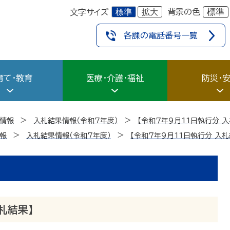
標準
拡大
標準
背景の色
文字サイズ
各課の電話番号一覧
育て・教育
医療・介護・福祉
防災・
情報
入札結果情報（令和7年度）
【令和７年９月11日執行分 入
報
入札結果情報（令和7年度）
【令和７年９月11日執行分 入札
札結果】