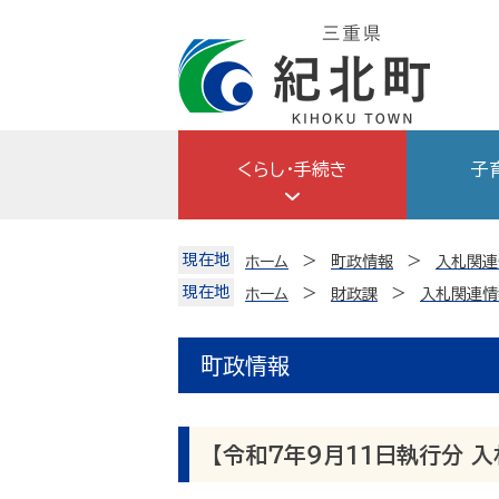
Skip
to
content
くらし・手続き
子
現在地
ホーム
町政情報
入札関連
現在地
ホーム
財政課
入札関連情
町政情報
【令和７年９月11日執行分 入