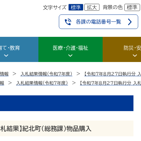
標準
拡大
標準
背景の色
文字サイズ
各課の電話番号一覧
育て・教育
医療・介護・福祉
防災・
情報
入札結果情報（令和7年度）
【令和７年８月27日執行分 
報
入札結果情報（令和7年度）
【令和７年８月27日執行分 入
入札結果】紀北町（総務課）物品購入