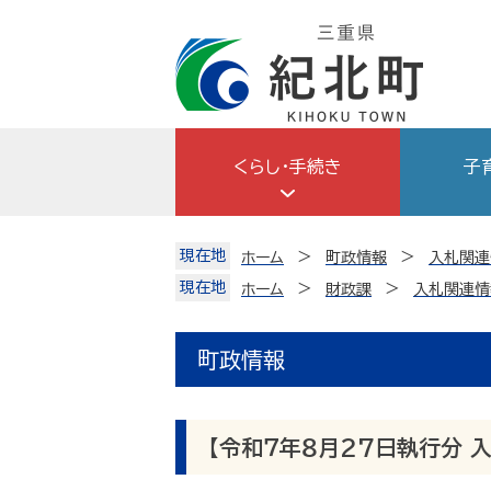
Skip
to
content
くらし・手続き
子
現在地
ホーム
町政情報
入札関連
現在地
ホーム
財政課
入札関連情
町政情報
【令和７年８月27日執行分 