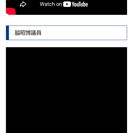
脇昭博議員