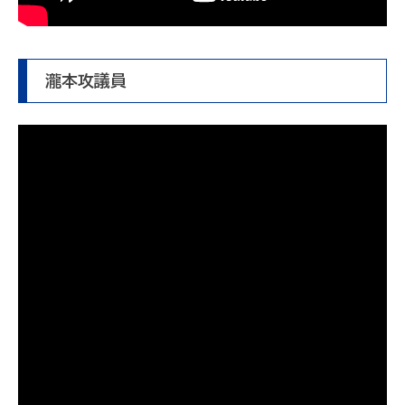
瀧本攻議員