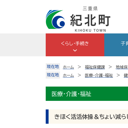
Skip
to
content
くらし・手続き
子
現在地
ホーム
福祉保健課
地域保
現在地
ホーム
医療・介護・福祉
健
医療・介護・福祉
きほく活活体操＆ちょい減らし