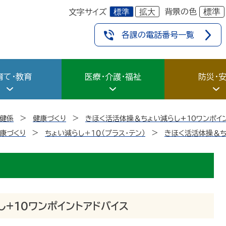
標準
拡大
標準
背景の色
文字サイズ
各課の電話番号一覧
育て・教育
医療・介護・福祉
防災・
健係
健康づくり
きほく活活体操＆ちょい減らし+10ワンポイ
康づくり
ちょい減らし＋１０（プラス・テン）
きほく活活体操＆ち
+10ワンポイントアドバイス