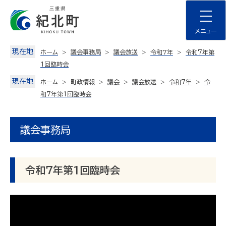
Skip
to
content
メニュー
現在地
ホーム
議会事務局
議会放送
令和7年
令和７年第
１回臨時会
現在地
ホーム
町政情報
議会
議会放送
令和７年
令
和７年第１回臨時会
議会事務局
令和７年第１回臨時会