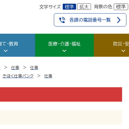
標準
拡大
標準
背景の色
文字サイズ
各課の電話番号一覧
育て・教育
医療・介護・福祉
防災・
業
仕事
仕事
きほく仕事バンク
仕事