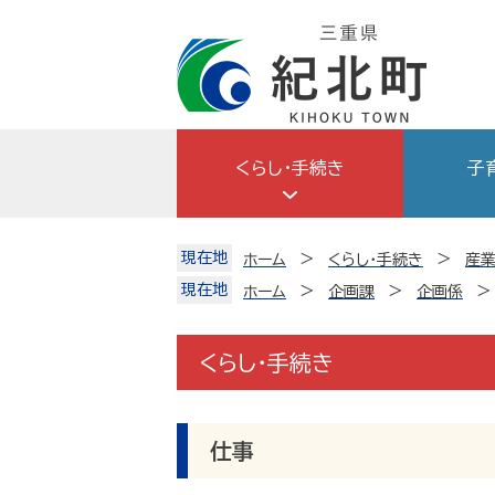
Skip
to
content
くらし・手続き
子
現在地
ホーム
くらし・手続き
産
現在地
ホーム
企画課
企画係
くらし・手続き
仕事