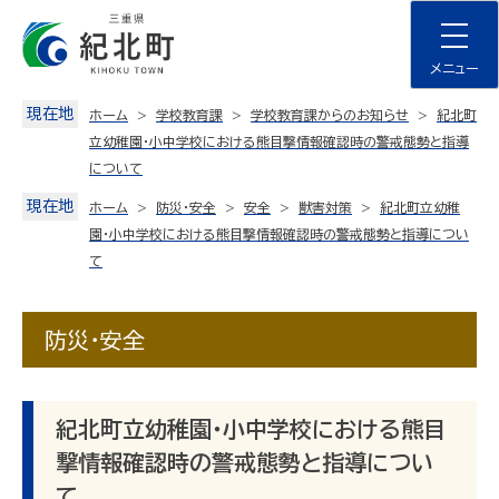
Skip
to
content
メニュー
現在地
ホーム
学校教育課
学校教育課からのお知らせ
紀北町
立幼稚園・小中学校における熊目撃情報確認時の警戒態勢と指導
について
現在地
ホーム
防災・安全
安全
獣害対策
紀北町立幼稚
園・小中学校における熊目撃情報確認時の警戒態勢と指導につい
て
防災・安全
紀北町立幼稚園・小中学校における熊目
撃情報確認時の警戒態勢と指導につい
て