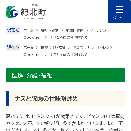
Skip
to
content
メニュー
現在地
ホーム
福祉保健課
地域保健係
チャレンジ
Cooking！
ナスと豚⾁の⽢味噌炒め
現在地
ホーム
医療・介護・福祉
健康づくり
チャレンジ
Cooking！
ナスと豚⾁の⽢味噌炒め
医療・介護・福祉
ナスと豚⾁の⽢味噌炒め
夏バテには、ビタミンB1が効果的です。ビタミンB1は豚肉
や玄米、大豆、ウナギなどに多く含まれています。また、玉
ねぎやにんにくに多く含まれているアリシンを含む食材と