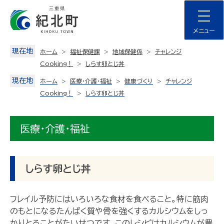
Skip
to
content
メニュー
現在地
ホーム
福祉保健課
地域保健係
チャレンジ
Cooking！
しらす卵とじ丼
現在地
ホーム
医療・介護・福祉
健康づくり
チャレンジ
Cooking！
しらす卵とじ丼
医療・介護・福祉
しらす卵とじ丼
フレイル予防にはいろいろな食材を食べること。特に筋肉
のもとになるたんぱく質や骨を強くするカルシウムをしっ
かりとることがたいせつです。このレシピはカルシウムが豊