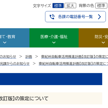
標準
拡大
標準
背景の色
文字サイズ
各課の電話番号一覧
育て・教育
医療・介護・福祉
防災・
のお知らせ
計画
東紀州自転車活用推進計画【改訂版】の策定
光課からのお知らせ
東紀州自転車活用推進計画【改訂版】の策定に
改訂版】の策定について