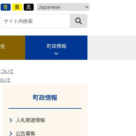
青
黄
黒
安全
町政情報
について
ついて
町政情報
入札関連情報
広告募集