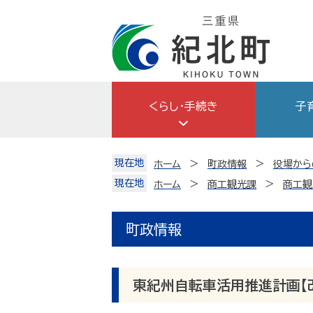
Skip
to
content
くらし・手続き
子
現在地
ホーム
町政情報
役場から
現在地
ホーム
商工観光課
商工観
町政情報
東紀州自転車活用推進計画【