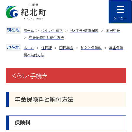
Skip
to
content
メニュー
現在地
ホーム
くらし・手続き
税・年金・健康保険
国民年金
年金保険料と納付方法
現在地
ホーム
住民課
国民年金
加入と保険料
年金保険
料と納付方法
くらし・手続き
年金保険料と納付方法
保険料