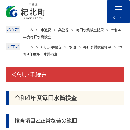
Skip
to
content
メニュー
現在地
ホーム
水道課
業務係
毎日水質検査結果
令和4
年度毎日水質検査
現在地
ホーム
くらし・手続き
水道
毎日水質検査結果
令
和4年度毎日水質検査
くらし・手続き
令和4年度毎日水質検査
検査項目と正常な値の範囲