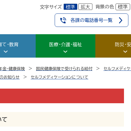
標準
拡大
標準
背景の色
文字サイズ
各課の電話番号一覧
育て・教育
医療・介護・福祉
防災・
年金・健康保険
国民健康保険で受けられる給付
セルフメディケ
のお知らせ
セルフメディケーションについて
いて