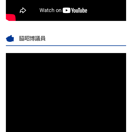
𦚰昭博議員