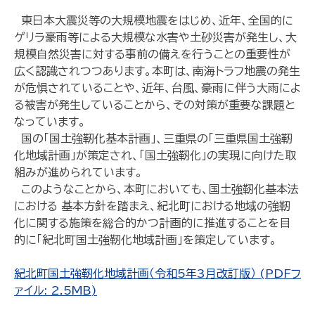
東日本大震災等の大規模地震をはじめ、近年、全国的に
ゲリラ豪雨等による大規模な水害や土砂災害が発生し、大
規模自然災害に対する事前の備えを行うことの重要性が
広く認識されつつあります。本町は、南海トラフ地震の発生
が危惧されていることや、近年、台風、豪雨に伴う大雨によ
る被害が発生していることから、その対策が重要な課題と
なっています。
国の「国土強靭化基本計画」、三重県の「三重県国土強靭
化地域計画」が策定され、「国土強靭化」の実現に向けた取
組みが進められています。
このようなことから、本町においても、国土強靭化基本法
における 基本方針を踏まえ、紀北町における地域の強靭
化に関する施策を総合的かつ計画的に推進することを目
的に「紀北町国土強靭化地域計画」を策定しています。
紀北町国土強靭化地域計画（令和5年3月改訂版） (PDFフ
ァイル: 2.5MB)