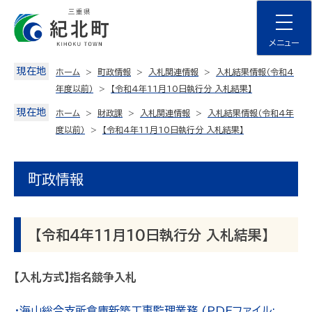
Skip
to
content
メニュー
現在地
ホーム
町政情報
入札関連情報
入札結果情報（令和4
年度以前）
【令和4年11月10日執行分 入札結果】
現在地
ホーム
財政課
入札関連情報
入札結果情報（令和4年
度以前）
【令和4年11月10日執行分 入札結果】
町政情報
【令和4年11月10日執行分 入札結果】
【入札方式】指名競争入札
・海山総合支所倉庫新築工事監理業務 (PDFファイル: