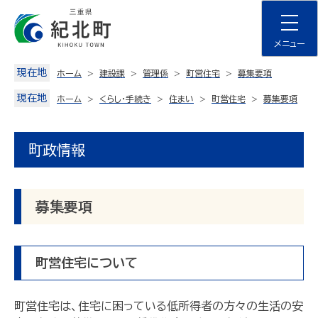
Skip
to
content
メニュー
現在地
ホーム
建設課
管理係
町営住宅
募集要項
現在地
ホーム
くらし・手続き
住まい
町営住宅
募集要項
町政情報
募集要項
町営住宅について
町営住宅は、住宅に困っている低所得者の方々の生活の安