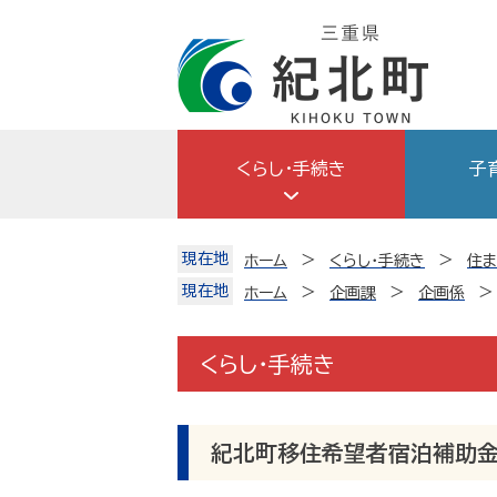
Skip
to
content
くらし・手続き
子
現在地
ホーム
くらし・手続き
住
現在地
ホーム
企画課
企画係
くらし・手続き
紀北町移住希望者宿泊補助