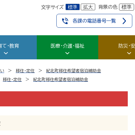
標準
拡大
標準
背景の色
文字サイズ
各課の電話番号一覧
育て・教育
医療・介護・福祉
防災・
まい
移住・定住
紀北町移住希望者宿泊補助金
移住・定住
紀北町移住希望者宿泊補助金
金