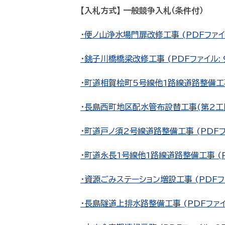
【入札方式】 一般競争入札（条件付）
・便ノ山浄水場門扉改修工事 (PDFファイル:
・銚子川橋橋梁改修工事 (PDFファイル: 9
・町道相賀桧町5号線他1路線道路整備工事 (
・長島西町地区配水管布設替工事(第2工区) 
・町道戸ノ須2号線道路整備工事 (PDFファ
・町道永長1号線他1路線道路整備工事 (PD
・資源ごみステーション増設工事 (PDFファイ
・長島隧道上排水路整備工事 (PDFファイル