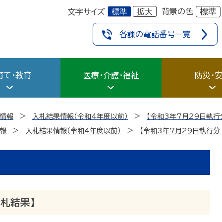
標準
拡大
標準
背景の色
文字サイズ
各課の電話番号一覧
育て・教育
医療・介護・福祉
防災・
情報
入札結果情報（令和4年度以前）
【令和3年7月29日執行
報
入札結果情報（令和4年度以前）
【令和3年7月29日執行分
入札結果】