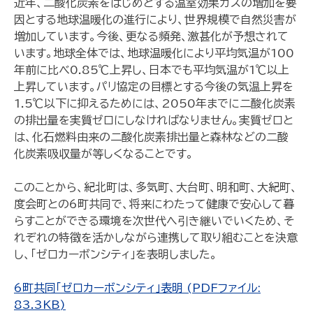
近年、二酸化炭素をはじめとする温室効果ガスの増加を要
因とする地球温暖化の進行により、世界規模で自然災害が
増加しています。今後、更なる頻発、激甚化が予想されて
います。地球全体では、地球温暖化により平均気温が100
年前に比べ0.85℃上昇し、日本でも平均気温が1℃以上
上昇しています。パリ協定の目標とする今後の気温上昇を
1.5℃以下に抑えるためには、2050年までに二酸化炭素
の排出量を実質ゼロにしなければなりません。実質ゼロと
は、化石燃料由来の二酸化炭素排出量と森林などの二酸
化炭素吸収量が等しくなることです。
このことから、紀北町は、多気町、大台町、明和町、大紀町、
度会町との6町共同で、将来にわたって健康で安心して暮
らすことができる環境を次世代へ引き継いでいくため、そ
れぞれの特徴を活かしながら連携して取り組むことを決意
し、「ゼロカーボンシティ」を表明しました。
6町共同「ゼロカーボンシティ」表明 (PDFファイル:
83.3KB)