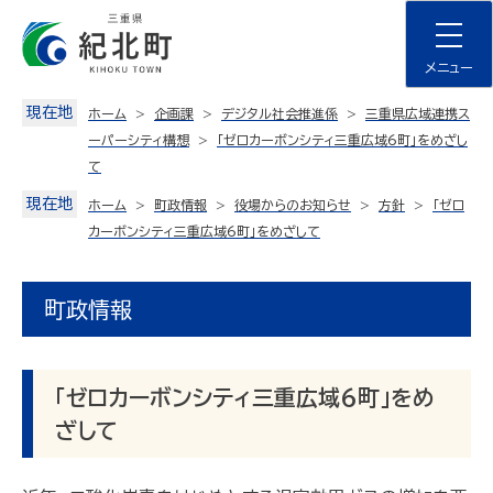
Skip
to
content
メニュー
現在地
ホーム
企画課
デジタル社会推進係
三重県広域連携ス
ーパーシティ構想
「ゼロカーボンシティ三重広域6町」をめざし
て
現在地
ホーム
町政情報
役場からのお知らせ
方針
「ゼロ
カーボンシティ三重広域6町」をめざして
町政情報
「ゼロカーボンシティ三重広域6町」をめ
ざして