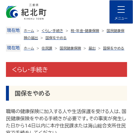
Skip
to
content
メニュー
現在地
ホーム
くらし・手続き
税・年金・健康保険
国民健康保
険の届出
国保をやめる
現在地
ホーム
住民課
国民健康保険
届出
国保をやめる
くらし・手続き
国保をやめる
職場の健康保険に加入する人や生活保護を受ける人は、国
民健康保険をやめる手続きが必要です。その事実が発生し
た日から14日以内に本庁住民課または海山総合支所住民
室で手続をしてください。