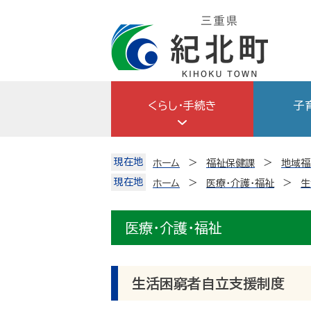
Skip
to
content
くらし・手続き
子
現在地
ホーム
福祉保健課
地域福
現在地
ホーム
医療・介護・福祉
生
医療・介護・福祉
生活困窮者自立支援制度