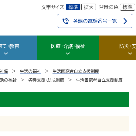
標準
拡大
標準
背景の色
文字サイズ
各課の電話番号一覧
育て・教育
医療・介護・福祉
防災・
祉係
生活の福祉
生活困窮者自立支援制度
活の福祉
各種支援・助成制度
生活困窮者自立支援制度