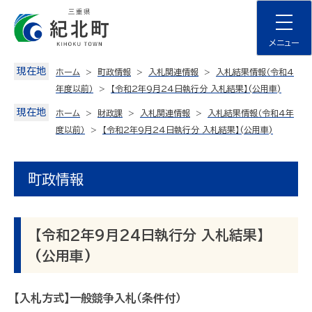
Skip
to
content
メニュー
現在地
ホーム
町政情報
入札関連情報
入札結果情報（令和4
年度以前）
【令和2年9月24日執行分 入札結果】(公用車)
現在地
ホーム
財政課
入札関連情報
入札結果情報（令和4年
度以前）
【令和2年9月24日執行分 入札結果】(公用車)
町政情報
【令和2年9月24日執行分 入札結果】
(公用車)
【入札方式】一般競争入札（条件付）