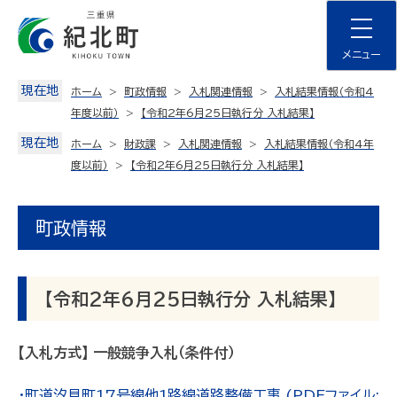
Skip
to
content
メニュー
現在地
ホーム
町政情報
入札関連情報
入札結果情報（令和4
年度以前）
【令和2年6月25日執行分 入札結果】
現在地
ホーム
財政課
入札関連情報
入札結果情報（令和4年
度以前）
【令和2年6月25日執行分 入札結果】
町政情報
【令和2年6月25日執行分 入札結果】
【入札方式】 一般競争入札（条件付）
・町道汐見町17号線他1路線道路整備工事 (PDFファイル: